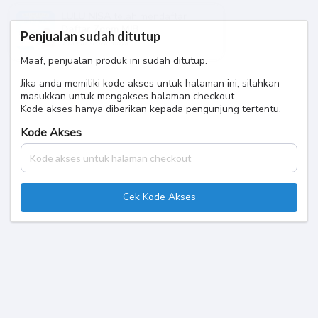
LULU NISA
telah mendaftar
Daftar Zoom MJB
Penjualan sudah ditutup
1 tahun sebelumnya
Maaf, penjualan produk ini sudah ditutup.
Jika anda memiliki kode akses untuk halaman ini, silahkan
masukkan untuk mengakses halaman checkout.
Kode akses hanya diberikan kepada pengunjung tertentu.
Kode Akses
Cek Kode Akses